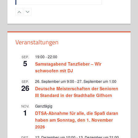
Turniergruppe Basics bei Martina
und Matthias Donners
Dienstag, 18.30 - 20.00
Standardformation bei Martina
Veranstaltungen
und Matthias Donners
Dienstag, 20.00 - 20.45
19:00
-
22:00
SEP.
5
Samstagabend Tanzfieber – Wir
Standard Jugendtraining bei
Victoria Ghadiri und Vlad
schwoofen mit DJ
Milinovici
Mittwoch, 17.15 - 18.45
26. September um 9:00
-
27. September um 1:00
SEP.
26
Deutsche Meisterschaften der Senioren
Turniertraining Standard 1 bei
Michael Wenger sowie Vicky
III Standard in der Stadthalle Gifhorn
Ghadiri und Vlad Milinovici
Mittwoch, 19.00 - 20.30
Ganztägig
NOV.
1
DTSA-Abnahme für alle, die Spaß daran
Turniertraining Standard 2 bei
Michael Wenger sowie Vicky
haben am Sonntag, den 1. November
Ghadiri und Vlad Milinovici
2026
Mittwoch, 20.30 - 22.00
12. Dezember um 10:00
-
13. Dezember um 21:00
DEZ.
Der Hof tanzt bei Kerstin