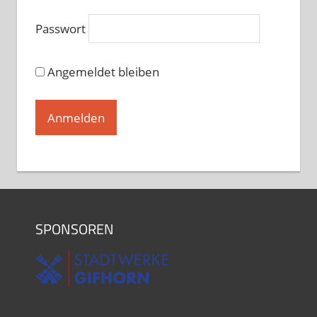
60+ Hobbytanz bei Martina und
Passwort
Matthias Donners
Freitag, 10.30 - 12.00
Angemeldet bleiben
Hobbytanz 1 bei Sascha Jochimski
und Kerstin Oltmanns
Freitag, 19.00 - 20.30
Hobbytanz bei Ina Langner
Freitag, 19.00 - 20.30
Hobbytanz 2 Sascha Jochimski und
Kerstin Oltmanns
Freitag, 20.30 - 22.00
SPONSOREN
SALSATION® mit Heike Schubert
Samstag, 11.00 - 12.00
Hobbytanzggruppe bei Ina Langner