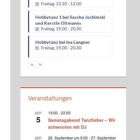
Hobbytanz 1 bei Sascha Jochimski
und Kerstin Oltmanns
Freitag, 19.00 - 20.30
Hobbytanz bei Ina Langner
Freitag, 19.00 - 20.30
Hobbytanz 2 Sascha Jochimski
und Kerstin Oltmanns
Freitag, 20.30 - 22.00
SALSATION® mit Heike Schubert
Samstag, 11.00 - 12.00
Veranstaltungen
Hobbytanzggruppe bei Ina
Langner
19:00
-
22:00
SEP.
Sonntag, 17.00 - 18.30
5
Samstagabend Tanzfieber – Wir
schwoofen mit DJ
Hobbytanz bei Lajos Nagy
Sonntag, 18.00 - 19.30
26. September um 9:00
-
27. September
SEP.