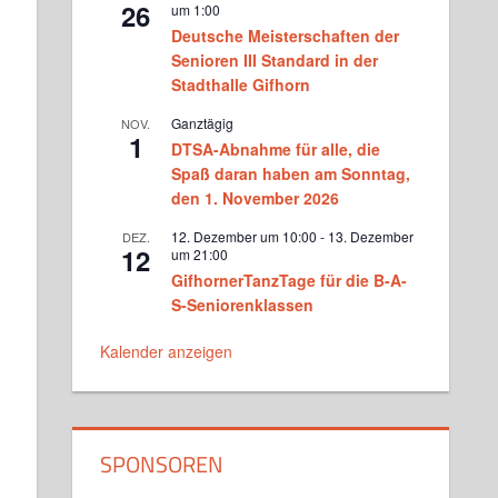
26
um 1:00
Deutsche Meisterschaften der
Parmigeis bei Ina Langner
Senioren III Standard in der
Montag, 18.30 - 20.00
Stadthalle Gifhorn
Ganztägig
NOV.
Hobbytanz bei Lajos Nagy
1
DTSA-Abnahme für alle, die
Montag, 18.30 - 20.00
Spaß daran haben am Sonntag,
den 1. November 2026
Turniergruppe Basics bei Martina
12. Dezember um 10:00
-
13. Dezember
DEZ.
und Matthias Donners
12
um 21:00
Dienstag, 18.30 - 20.00
GifhornerTanzTage für die B-A-
S-Seniorenklassen
Standardformation bei Martina
und Matthias Donners
Kalender anzeigen
Dienstag, 20.00 - 20.45
Standard Jugendtraining bei
Victoria Ghadiri und Vlad
Milinovici
SPONSOREN
Mittwoch, 17.15 - 18.45
Turniertraining Standard 1 bei