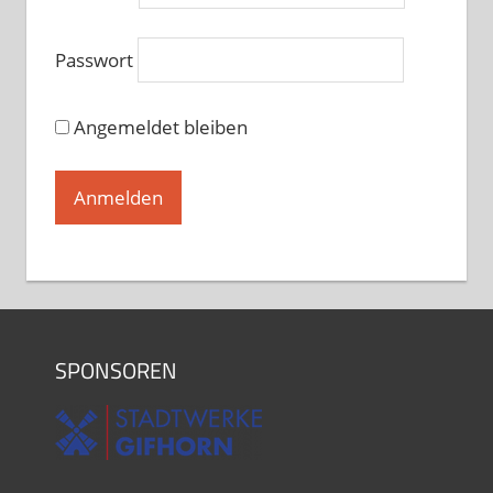
Turniergruppe Basics bei Martina
Passwort
und Matthias Donners
Dienstag, 18.30 - 20.00
Angemeldet bleiben
Standardformation bei Martina
und Matthias Donners
Dienstag, 20.00 - 20.45
Standard Jugendtraining bei
Victoria Ghadiri und Vlad
Milinovici
Mittwoch, 17.15 - 18.45
Turniertraining Standard 1 bei
Michael Wenger sowie Vicky
Ghadiri und Vlad Milinovici
SPONSOREN
Mittwoch, 19.00 - 20.30
Turniertraining Standard 2 bei
Michael Wenger sowie Vicky
Ghadiri und Vlad Milinovici
Mittwoch, 20.30 - 22.00
Der Hof tanzt bei Kerstin