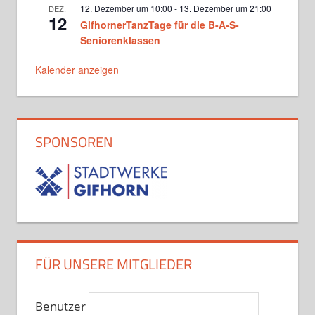
12. Dezember um 10:00
-
13. Dezember um 21:00
DEZ.
Hobbytanz 2 Sascha Jochimski und
12
Kerstin Oltmanns
GifhornerTanzTage für die B-A-S-
Freitag, 20.30 - 22.00
Seniorenklassen
SALSATION® mit Heike Schubert
Kalender anzeigen
Samstag, 11.00 - 12.00
Hobbytanzggruppe bei Ina Langner
Sonntag, 17.00 - 18.30
SPONSOREN
Hobbytanz bei Lajos Nagy
Sonntag, 18.00 - 19.30
Parmigeis bei Ina Langner
Montag, 18.30 - 20.00
FÜR UNSERE MITGLIEDER
Hobbytanz bei Lajos Nagy
Montag, 18.30 - 20.00
Benutzer