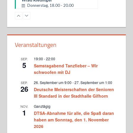
Donnerstag, 18.00 - 20.00
SALSATION® mit Heike Schubert
Donnerstag, 19.00 - 20.00
Hobbytanz bei Martina und
Veranstaltungen
Matthias Donners
Donnerstag, 20.00 - 21.30
19:00
-
22:00
SEP.
5
Samstagabend Tanzfieber – Wir
60+ Hobbytanz bei Martina und
Matthias Donners
schwoofen mit DJ
Freitag, 10.30 - 12.00
26. September um 9:00
-
27. September um 1:00
SEP.
26
Deutsche Meisterschaften der Senioren
Hobbytanz 1 bei Sascha Jochimski
und Kerstin Oltmanns
III Standard in der Stadthalle Gifhorn
Freitag, 19.00 - 20.30
Ganztägig
NOV.
1
DTSA-Abnahme für alle, die Spaß daran
Hobbytanz bei Ina Langner
Freitag, 19.00 - 20.30
haben am Sonntag, den 1. November
2026