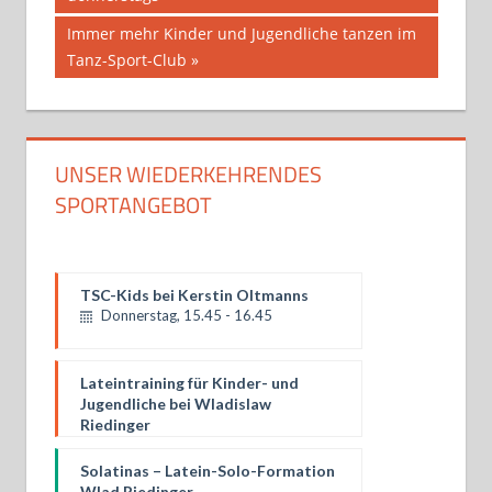
Nächster
Immer mehr Kinder und Jugendliche tanzen im
Beitrag:
Tanz-Sport-Club
UNSER WIEDERKEHRENDES
SPORTANGEBOT
TSC-Kids bei Kerstin Oltmanns
Donnerstag, 15.45 - 16.45
Lateintraining für Kinder- und
Jugendliche bei Wladislaw
Riedinger
Donnerstag, 16.30 - 18.00
Solatinas – Latein-Solo-Formation
Wlad Riedinger