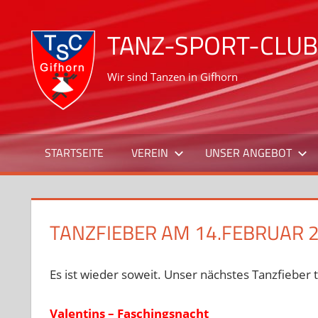
Zum
Inhalt
TANZ-SPORT-CLUB 
springen
Wir sind Tanzen in Gifhorn
STARTSEITE
VEREIN
UNSER ANGEBOT
TANZFIEBER AM 14.FEBRUAR 
Es ist wieder soweit. Unser nächstes Tanzfieber t
Valentins – Faschingsnacht