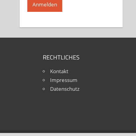
Hobbytanz 1 bei Sascha Jochimski
und Kerstin Oltmanns
Freitag, 19.00 - 20.30
RECHTLICHES
Kontakt
Impressum
Datenschutz