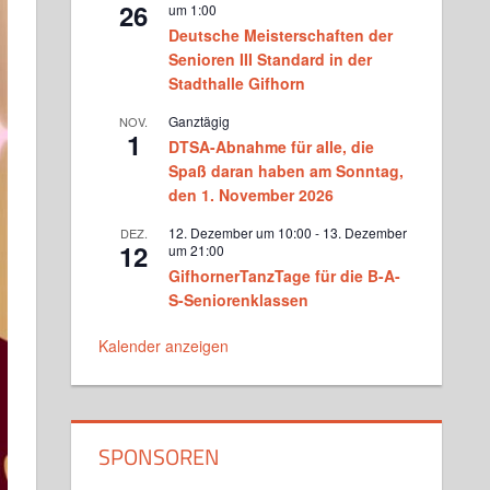
26
um 1:00
Turniergruppe Basics bei Martina
Deutsche Meisterschaften der
und Matthias Donners
Senioren III Standard in der
Dienstag, 18.30 - 20.00
Stadthalle Gifhorn
Standardformation bei Martina
Ganztägig
NOV.
und Matthias Donners
1
DTSA-Abnahme für alle, die
Dienstag, 20.00 - 20.45
Spaß daran haben am Sonntag,
den 1. November 2026
Standard Jugendtraining bei
Victoria Ghadiri und Vlad
12. Dezember um 10:00
-
13. Dezember
DEZ.
Milinovici
12
um 21:00
Mittwoch, 17.15 - 18.45
GifhornerTanzTage für die B-A-
Turniertraining Standard 1 bei
S-Seniorenklassen
Michael Wenger sowie Vicky
Ghadiri und Vlad Milinovici
Kalender anzeigen
Mittwoch, 19.00 - 20.30
Turniertraining Standard 2 bei
Michael Wenger sowie Vicky
Ghadiri und Vlad Milinovici
Mittwoch, 20.30 - 22.00
SPONSOREN
Der Hof tanzt bei Kerstin
Oltmanns