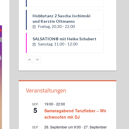
und Kerstin Oltmanns
Freitag, 20.30 - 22.00
SALSATION® mit Heike Schubert
Samstag, 11.00 - 12.00
Hobbytanzggruppe bei Ina
Langner
Sonntag, 17.00 - 18.30
Hobbytanz bei Lajos Nagy
Sonntag, 18.00 - 19.30
Veranstaltungen
Parmigeis bei Ina Langner
Montag, 18.30 - 20.00
19:00
-
22:00
SEP.
5
Samstagabend Tanzfieber – Wir
Hobbytanz bei Lajos Nagy
schwoofen mit DJ
Montag, 18.30 - 20.00
26. September um 9:00
-
27. September
SEP.