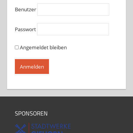
Hobbytanz bei Martina und
Matthias Donners
Benutzer
Donnerstag, 20.00 - 21.30
60+ Hobbytanz bei Martina und
Passwort
Matthias Donners
Freitag, 10.30 - 12.00
Angemeldet bleiben
Hobbytanz 1 bei Sascha Jochimski
und Kerstin Oltmanns
Freitag, 19.00 - 20.30
Hobbytanz bei Ina Langner
Freitag, 19.00 - 20.30
Hobbytanz 2 Sascha Jochimski und
Kerstin Oltmanns
Freitag, 20.30 - 22.00
SPONSOREN
SALSATION® mit Heike Schubert
Samstag, 11.00 - 12.00