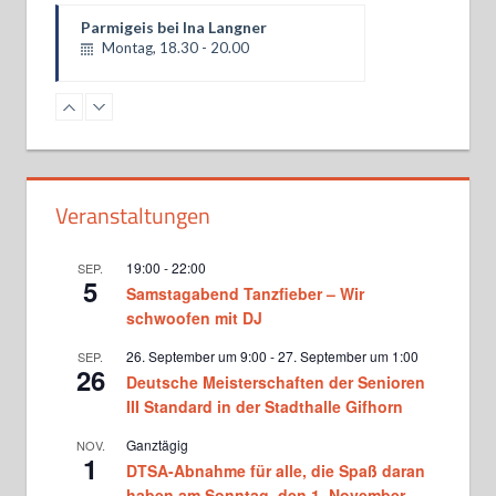
Hobbytanz bei Lajos Nagy
Montag, 18.30 - 20.00
Turniergruppe Basics bei Martina
und Matthias Donners
Dienstag, 18.30 - 20.00
Standardformation bei Martina
Veranstaltungen
und Matthias Donners
Dienstag, 20.00 - 20.45
19:00
-
22:00
SEP.
5
Samstagabend Tanzfieber – Wir
Standard Jugendtraining bei
Victoria Ghadiri und Vlad
schwoofen mit DJ
Milinovici
Mittwoch, 17.15 - 18.45
26. September um 9:00
-
27. September um 1:00
SEP.
26
Deutsche Meisterschaften der Senioren
Turniertraining Standard 1 bei
Michael Wenger sowie Vicky
III Standard in der Stadthalle Gifhorn
Ghadiri und Vlad Milinovici
Mittwoch, 19.00 - 20.30
Ganztägig
NOV.
1
DTSA-Abnahme für alle, die Spaß daran
Turniertraining Standard 2 bei
Michael Wenger sowie Vicky
haben am Sonntag, den 1. November