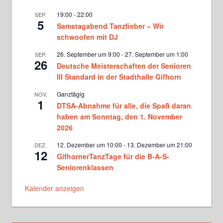
19:00
-
22:00
SEP.
5
Samstagabend Tanzfieber – Wir
Hobbytanz bei Lajos Nagy
Sonntag, 18.00 - 19.30
schwoofen mit DJ
26. September um 9:00
-
27. September um 1:00
SEP.
26
Deutsche Meisterschaften der Senioren
Parmigeis bei Ina Langner
Montag, 18.30 - 20.00
III Standard in der Stadthalle Gifhorn
Ganztägig
NOV.
1
DTSA-Abnahme für alle, die Spaß daran
Hobbytanz bei Lajos Nagy
Montag, 18.30 - 20.00
haben am Sonntag, den 1. November
2026
12. Dezember um 10:00
-
13. Dezember um 21:00
DEZ.
Turniergruppe Basics bei Martina
12
und Matthias Donners
GifhornerTanzTage für die B-A-S-
Dienstag, 18.30 - 20.00
Seniorenklassen
Standardformation bei Martina
Kalender anzeigen
und Matthias Donners
Dienstag, 20.00 - 20.45