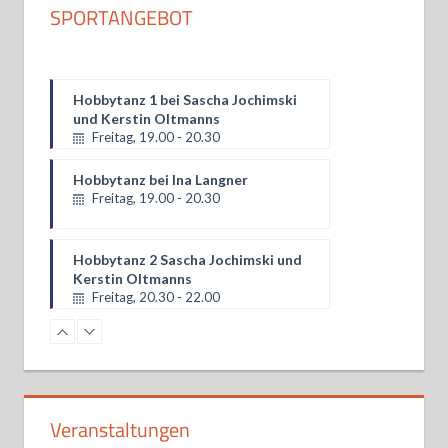
SPORTANGEBOT
Hobbytanz 1 bei Sascha Jochimski
und Kerstin Oltmanns
Freitag, 19.00 - 20.30
Hobbytanz bei Ina Langner
Freitag, 19.00 - 20.30
Hobbytanz 2 Sascha Jochimski und
Kerstin Oltmanns
Freitag, 20.30 - 22.00
SALSATION® mit Heike Schubert
Samstag, 11.00 - 12.00
Hobbytanzggruppe bei Ina Langner
Veranstaltungen
Sonntag, 17.00 - 18.30