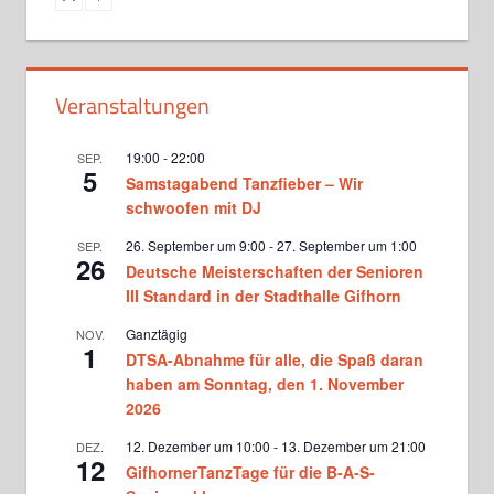
Montag, 18.30 - 20.00
Hobbytanz bei Lajos Nagy
Veranstaltungen
Montag, 18.30 - 20.00
19:00
-
22:00
SEP.
Turniergruppe Basics bei Martina
5
Samstagabend Tanzfieber – Wir
und Matthias Donners
schwoofen mit DJ
Dienstag, 18.30 - 20.00
26. September um 9:00
-
27. September um 1:00
SEP.
Standardformation bei Martina
26
Deutsche Meisterschaften der Senioren
und Matthias Donners
III Standard in der Stadthalle Gifhorn
Dienstag, 20.00 - 20.45
Ganztägig
NOV.
Standard Jugendtraining bei
1
DTSA-Abnahme für alle, die Spaß daran
Victoria Ghadiri und Vlad
haben am Sonntag, den 1. November
Milinovici
Mittwoch, 17.15 - 18.45
2026
Turniertraining Standard 1 bei
12. Dezember um 10:00
-
13. Dezember um 21:00
DEZ.
Michael Wenger sowie Vicky
12
GifhornerTanzTage für die B-A-S-
Ghadiri und Vlad Milinovici
Mittwoch, 19.00 - 20.30