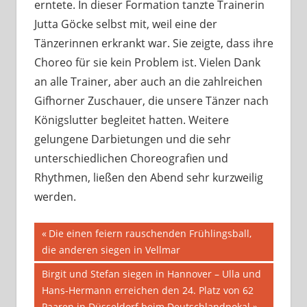
erntete. In dieser Formation tanzte Trainerin
Jutta Göcke selbst mit, weil eine der
Tänzerinnen erkrankt war. Sie zeigte, dass ihre
Choreo für sie kein Problem ist. Vielen Dank
an alle Trainer, aber auch an die zahlreichen
Gifhorner Zuschauer, die unsere Tänzer nach
Königslutter begleitet hatten. Weitere
gelungene Darbietungen und die sehr
unterschiedlichen Choreografien und
Rhythmen, ließen den Abend sehr kurzweilig
werden.
Beitragsnavigation
Vorheriger
Die einen feiern rauschenden Frühlingsball,
Beitrag:
die anderen siegen in Vellmar
Nächster
Birgit und Stefan siegen in Hannover – Ulla und
Beitrag:
Hans-Hermann erreichen den 24. Platz von 62
Paaren in Düsseldorf beim Deutschlandpokal