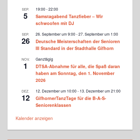
Freitag, 20.30 - 22.00
19:00
-
22:00
SEP.
5
Samstagabend Tanzfieber – Wir
SALSATION® mit Heike Schubert
Samstag, 11.00 - 12.00
schwoofen mit DJ
26. September um 9:00
-
27. September um 1:00
SEP.
26
Deutsche Meisterschaften der Senioren
Hobbytanzggruppe bei Ina Langner
Sonntag, 17.00 - 18.30
III Standard in der Stadthalle Gifhorn
Ganztägig
NOV.
1
DTSA-Abnahme für alle, die Spaß daran
Hobbytanz bei Lajos Nagy
Sonntag, 18.00 - 19.30
haben am Sonntag, den 1. November
2026
12. Dezember um 10:00
-
13. Dezember um 21:00
Parmigeis bei Ina Langner
DEZ.
12
Montag, 18.30 - 20.00
GifhornerTanzTage für die B-A-S-
Seniorenklassen
Hobbytanz bei Lajos Nagy
Kalender anzeigen
Montag, 18.30 - 20.00