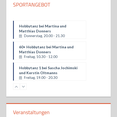
SPORTANGEBOT
Hobbytanz bei Martina und
Matthias Donners
Donnerstag, 20.00 - 21.30
60+ Hobbytanz bei Martina und
Matthias Donners
Freitag, 10.30 - 12.00
Hobbytanz 1 bei Sascha Jochimski
und Kerstin Oltmanns
Freitag, 19.00 - 20.30
Hobbytanz bei Ina Langner
Freitag, 19.00 - 20.30
Hobbytanz 2 Sascha Jochimski und
Veranstaltungen
Kerstin Oltmanns