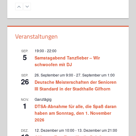
Standardformation bei Martina
und Matthias Donners
Dienstag, 20.00 - 20.45
Standard Jugendtraining bei
Veranstaltungen
Victoria Ghadiri und Vlad
Milinovici
Mittwoch, 17.15 - 18.45
19:00
-
22:00
SEP.
5
Samstagabend Tanzfieber – Wir
Turniertraining Standard 1 bei
Michael Wenger sowie Vicky
schwoofen mit DJ
Ghadiri und Vlad Milinovici
Mittwoch, 19.00 - 20.30
26. September um 9:00
-
27. September um 1:00
SEP.
26
Deutsche Meisterschaften der Senioren
Turniertraining Standard 2 bei
Michael Wenger sowie Vicky
III Standard in der Stadthalle Gifhorn
Ghadiri und Vlad Milinovici
Mittwoch, 20.30 - 22.00
Ganztägig
NOV.
1
DTSA-Abnahme für alle, die Spaß daran
Der Hof tanzt bei Kerstin
Oltmanns
haben am Sonntag, den 1. November
Donnerstag, 14.15 - 15.15
2026
12. Dezember um 10:00
-
13. Dezember um 21:00
DEZ.
TSC-Kids bei Kerstin Oltmanns