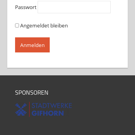
Hobbytanz 1 bei Sascha Jochimski
Passwort
und Kerstin Oltmanns
Freitag, 19.00 - 20.30
Angemeldet bleiben
Hobbytanz bei Ina Langner
Freitag, 19.00 - 20.30
Hobbytanz 2 Sascha Jochimski und
Kerstin Oltmanns
Freitag, 20.30 - 22.00
Hobbytanzggruppe bei Ina Langner
Sonntag, 17.00 - 18.30
SPONSOREN
Hobbytanz bei Lajos Nagy
Sonntag, 18.00 - 19.30