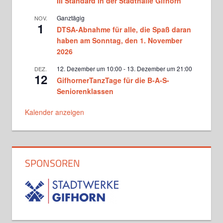
III Standard in der Stadthalle Gifhorn
Ghadiri und Vlad Milinovici
Mittwoch, 20.30 - 22.00
Ganztägig
NOV.
1
DTSA-Abnahme für alle, die Spaß daran
Der Hof tanzt bei Kerstin
Oltmanns
haben am Sonntag, den 1. November
Donnerstag, 14.15 - 15.15
2026
12. Dezember um 10:00
-
13. Dezember um 21:00
DEZ.
TSC-Kids bei Kerstin Oltmanns
12
Donnerstag, 15.45 - 16.45
GifhornerTanzTage für die B-A-S-
Seniorenklassen
Lateintraining für Kinder- und
Kalender anzeigen
Jugendliche bei Wladislaw
Riedinger
Donnerstag, 16.30 - 18.00
Solatinas – Latein-Solo-Formation
Wlad Riedinger
SPONSOREN
Donnerstag, 18.00 - 20.00
SALSATION® mit Heike Schubert
Donnerstag, 19.00 - 20.00