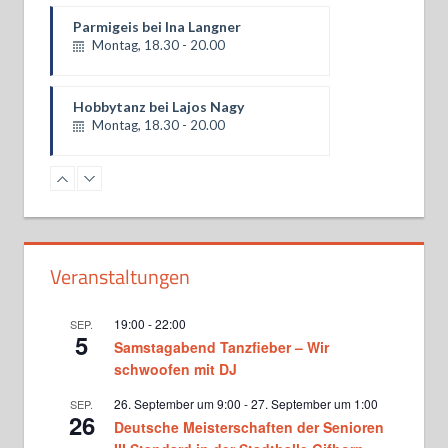
Hobbytanz bei Lajos Nagy
Montag, 18.30 - 20.00
Turniergruppe Basics bei Martina
und Matthias Donners
Dienstag, 18.30 - 20.00
Standardformation bei Martina
und Matthias Donners
Dienstag, 20.00 - 20.45
Standard Jugendtraining bei
Veranstaltungen
Victoria Ghadiri und Vlad
Milinovici
Mittwoch, 17.15 - 18.45
19:00
-
22:00
SEP.
5
Samstagabend Tanzfieber – Wir
Turniertraining Standard 1 bei
Michael Wenger sowie Vicky
schwoofen mit DJ
Ghadiri und Vlad Milinovici
Mittwoch, 19.00 - 20.30
26. September um 9:00
-
27. September um 1:00
SEP.
26
Deutsche Meisterschaften der Senioren
Turniertraining Standard 2 bei
Michael Wenger sowie Vicky