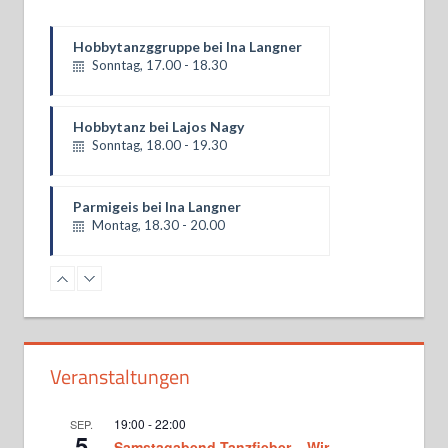
Hobbytanzggruppe bei Ina Langner
Sonntag, 17.00 - 18.30
Hobbytanz bei Lajos Nagy
Sonntag, 18.00 - 19.30
Parmigeis bei Ina Langner
Montag, 18.30 - 20.00
Hobbytanz bei Lajos Nagy
Montag, 18.30 - 20.00
Turniergruppe Basics bei Martina
Veranstaltungen
und Matthias Donners
Dienstag, 18.30 - 20.00
19:00
-
22:00
SEP.
5
Samstagabend Tanzfieber – Wir
Standardformation bei Martina