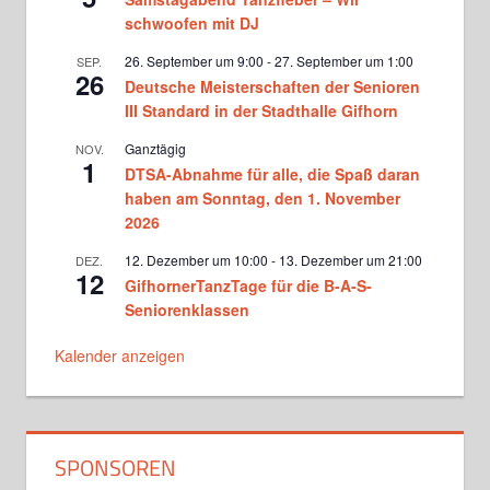
und Matthias Donners
schwoofen mit DJ
Dienstag, 20.00 - 20.45
26. September um 9:00
-
27. September um 1:00
SEP.
26
Deutsche Meisterschaften der Senioren
Standard Jugendtraining bei
Victoria Ghadiri und Vlad
III Standard in der Stadthalle Gifhorn
Milinovici
Mittwoch, 17.15 - 18.45
Ganztägig
NOV.
1
DTSA-Abnahme für alle, die Spaß daran
Turniertraining Standard 1 bei
Michael Wenger sowie Vicky
haben am Sonntag, den 1. November
Ghadiri und Vlad Milinovici
2026
Mittwoch, 19.00 - 20.30
12. Dezember um 10:00
-
13. Dezember um 21:00
DEZ.
Turniertraining Standard 2 bei
12
Michael Wenger sowie Vicky
GifhornerTanzTage für die B-A-S-
Ghadiri und Vlad Milinovici
Seniorenklassen
Mittwoch, 20.30 - 22.00
Der Hof tanzt bei Kerstin
Kalender anzeigen
Oltmanns
Donnerstag, 14.15 - 15.15
TSC-Kids bei Kerstin Oltmanns
Donnerstag, 15.45 - 16.45
SPONSOREN