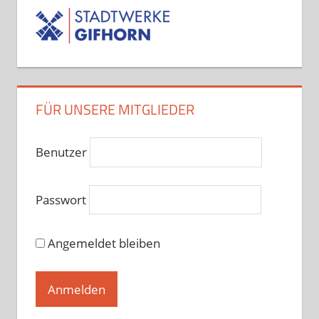
Lateintraining für Kinder- und
Jugendliche bei Wladislaw
Riedinger
Donnerstag, 16.30 - 18.00
Solatinas – Latein-Solo-Formation
Wlad Riedinger
FÜR UNSERE MITGLIEDER
Donnerstag, 18.00 - 20.00
SALSATION® mit Heike Schubert
Donnerstag, 19.00 - 20.00
Benutzer
Hobbytanz bei Martina und
Passwort
Matthias Donners
Donnerstag, 20.00 - 21.30
Angemeldet bleiben
60+ Hobbytanz bei Martina und
Matthias Donners
Freitag, 10.30 - 12.00
Hobbytanz 1 bei Sascha Jochimski